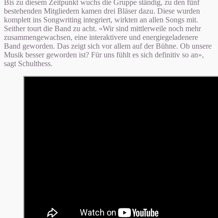
Bis zu diesem Zeitpunkt wuchs die Gruppe ständig, zu den fünf
bestehenden Mitgliedern kamen drei Bläser dazu. Diese wurden
komplett ins Songwriting integriert, wirkten an allen Songs mit.
Seither tourt die Band zu acht. «Wir sind mittlerweile noch mehr
zusammengewachsen, eine interaktivere und energiegeladenere
Band geworden. Das zeigt sich vor allem auf der Bühne. Ob unsere
Musik besser geworden ist? Für uns fühlt es sich definitiv so an»,
sagt Schulthess.