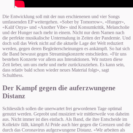
Die Entwicklung soll mit der nun erschienenen und vier Songs
umfassenden EP weitergehen. «Sober by Tomorrow», «Hunger»,
«Kalif Onya» und «Ano­ther Vibe» sind Konsumkritik, Melancholie
und der Hunger nach mehr in einem. Nicht nur dem Namen nach
die perfekte musikalische Untermalung in Zeiten der Pandemie. Und
doch soll das Werk nicht auf die ak­tuelle Lage der Welt reduziert
werden, gegen deren Begleiterscheinungen es ankämpft. So hat sich
die Band bewusst gegen Streamingkonzerte entschieden. «Für uns
bestehen Konzerte vor allem aus Interaktionen. Wir nutzen diese
Zeit lieber, um uns mehr und mehr zurückzuziehen. Es kann sein,
dass relativ bald schon wieder neues Material folgt», sagt
Schulthess.
Der Kampf gegen die auferzwungene
Distanz
Schliesslich sollen die unerwartet frei gewordenen Tage optimal
genutzt werden. Geprobt und musiziert wir mittlerweile von daheim
aus. Nicht immer ist dies einfach. Als Band, die ihre Entscheide im
Kollektiv fällt, kämpft Al Pride auch hier gegen die Grenzen und die
durch das Coronavirus aufgezwungene Distanz. «Wir arbeiten als