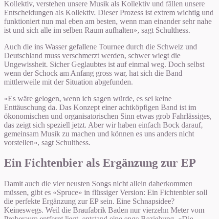
Kollektiv, verstehen unsere Musik als Kollektiv und fällen unsere
Entscheidungen als Kollektiv. Dieser Prozess ist extrem wichtig und
funktioniert nun mal eben am besten, wenn man einander sehr nahe
ist und sich alle im selben Raum aufhalten», sagt Schulthess.
Auch die ins Wasser gefallene Tournee durch die Schweiz und
Deutschland muss verschmerzt werden, schwer wiegt die
Ungewissheit. Sicher Geglaubtes ist auf einmal weg. Doch selbst
wenn der Schock am Anfang gross war, hat sich die Band
mittlerweile mit der Situation abgefunden.
«Es wäre gelogen, wenn ich sagen würde, es sei keine
Enttäuschung da. Das Konzept einer achtköpfigen Band ist im
ökonomischen und organisatorischen Sinn etwas grob Fahrlässiges,
das zeigt sich speziell jetzt. Aber wir haben einfach Bock darauf,
gemeinsam Musik zu machen und können es uns anders nicht
vorstellen», sagt Schulthess.
Ein Fichtenbier als Ergänzung zur EP
Damit auch die vier neusten Songs nicht allein daherkommen
müssen, gibt es «Spruce» in flüssiger Version: Ein Fichtenbier soll
die perfekte Ergänzung zur EP sein. Eine Schnapsidee?
Keineswegs. Weil die Braufabrik Baden nur vierzehn Meter vom
Proberaum entfernt liegt, entstand eine enge Beziehung. «Die