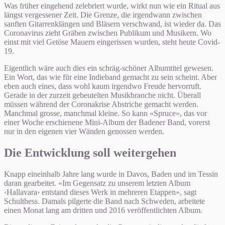
Was früher eingehend ze­lebriert wurde, wirkt nun wie ein Ritual aus
längst vergessener Zeit. Die Grenze, die irgendwann zwischen
sanften Gitarrenklängen und Bläsern verschwand, ist wieder da. Das
Coronavirus zieht Gräben zwischen Publikum und Musikern. Wo
einst mit viel Getöse Mauern eingerissen wurden, steht heute Covid-
19.
Eigentlich wäre auch dies ein schräg-schöner Albumtitel gewesen.
Ein Wort, das wie für eine Indieband gemacht zu sein scheint. Aber
eben auch eines, dass wohl kaum irgendwo Freude hervorruft.
Gerade in der zurzeit gebeutelten Musikbranche nicht. Überall
müssen während der Coronakrise Abstriche gemacht werden.
Manchmal grosse, manchmal kleine. So kann «Spruce», das vor
einer Woche erschienene Mini-Album der Badener Band, vorerst
nur in den eigenen vier Wänden genossen werden.
Die Entwicklung soll weitergehen
Knapp eineinhalb Jahre lang wurde in Davos, Baden und im Tessin
daran ­gearbeitet. «Im Gegensatz zu unserem letzten Album
‹Hallavara› entstand dieses Werk in mehreren Etappen», sagt
Schulthess. Damals pilgerte die Band nach Schweden, arbeitete
einen Monat lang am dritten und 2016 veröffentlichten Album.