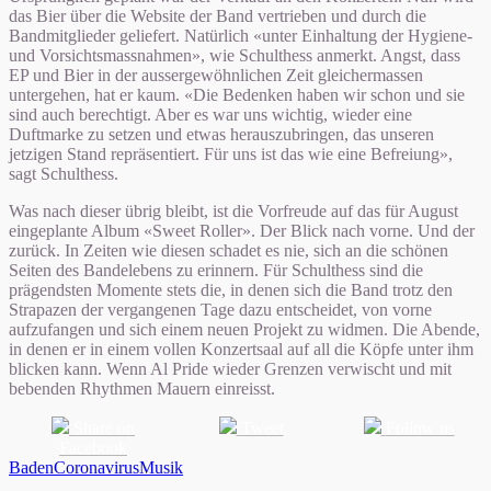
das Bier über die Website der Band vertrieben und durch die
Bandmitglieder geliefert. Natürlich «unter Einhaltung der Hygiene-
und Vorsichtsmassnahmen», wie Schulthess anmerkt. Angst, dass
EP und Bier in der aussergewöhnlichen Zeit gleichermassen
untergehen, hat er kaum. «Die Bedenken haben wir schon und sie
sind auch berechtigt. Aber es war uns wichtig, wieder eine
Duftmarke zu setzen und etwas herauszubringen, das unseren
jetzigen Stand repräsentiert. Für uns ist das wie eine Befreiung»,
sagt Schulthess.
Was nach dieser übrig bleibt, ist die Vorfreude auf das für August
eingeplante Album «Sweet Roller». Der Blick nach vorne. Und der
zurück. In Zeiten wie diesen schadet es nie, sich an die schönen
Seiten des Bandelebens zu erinnern. Für Schulthess sind die
prägendsten Momente stets die, in denen sich die Band trotz den
Strapazen der vergangenen Tage dazu entscheidet, von vorne
aufzufangen und sich einem neuen Projekt zu widmen. Die Abende,
in denen er in einem vollen Konzertsaal auf all die Köpfe unter ihm
blicken kann. Wenn Al Pride wieder Grenzen verwischt und mit
bebenden Rhythmen Mauern einreisst.
Share on
Tweet
Follow us
Facebook
Baden
Coronavirus
Musik