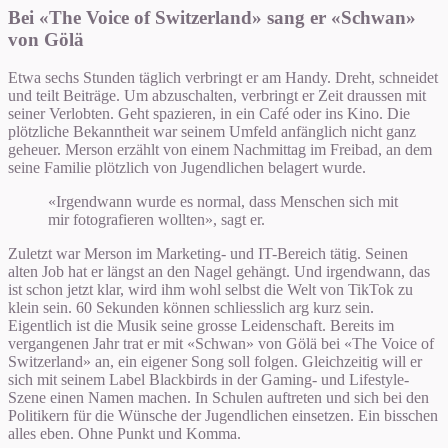
Bei «The Voice of Switzerland» sang er «Schwan»
von Gölä
Etwa sechs Stunden täglich verbringt er am Handy. Dreht, schneidet
und teilt Beiträge. Um abzuschalten, verbringt er Zeit draussen mit
seiner Verlobten. Geht spazieren, in ein Café oder ins Kino. Die
plötzliche Bekanntheit war seinem Umfeld anfänglich nicht ganz
geheuer. Merson erzählt von einem Nachmittag im Freibad, an dem
seine Familie plötzlich von Jugendlichen belagert wurde.
«Irgendwann wurde es normal, dass Menschen sich mit
mir fotografieren wollten», sagt er.
Zuletzt war Merson im Marketing- und IT-Bereich tätig. Seinen
alten Job hat er längst an den Nagel gehängt. Und irgendwann, das
ist schon jetzt klar, wird ihm wohl selbst die Welt von TikTok zu
klein sein. 60 Sekunden können schliesslich arg kurz sein.
Eigentlich ist die Musik seine grosse Leidenschaft. Bereits im
vergangenen Jahr trat er mit «Schwan» von Gölä bei «The Voice of
Switzerland» an, ein eigener Song soll folgen. Gleichzeitig will er
sich mit seinem Label Blackbirds in der Gaming- und Lifestyle-
Szene einen Namen machen. In Schulen auftreten und sich bei den
Politikern für die Wünsche der Jugendlichen einsetzen. Ein bisschen
alles eben. Ohne Punkt und Komma.