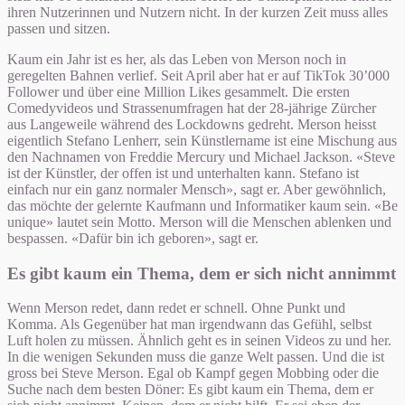
ihren Nutzerinnen und Nutzern nicht. In der kurzen Zeit muss alles
passen und sitzen.
Kaum ein Jahr ist es her, als das Leben von Merson noch in
geregelten Bahnen verlief. Seit April aber hat er auf TikTok 30’000
Follower und über eine Million Likes gesammelt. Die ersten
Comedyvideos und Strassenumfragen hat der 28-jährige Zürcher
aus Langeweile während des Lockdowns gedreht. Merson heisst
eigentlich Stefano Lenherr, sein Künstlername ist eine Mischung aus
den Nachnamen von Freddie Mercury und Michael Jackson. «Steve
ist der Künstler, der offen ist und unterhalten kann. Stefano ist
einfach nur ein ganz normaler Mensch», sagt er. Aber gewöhnlich,
das möchte der gelernte Kaufmann und Informatiker kaum sein. «Be
unique» lautet sein Motto. Merson will die Menschen ablenken und
bespassen. «Dafür bin ich geboren», sagt er.
Es gibt kaum ein Thema, dem er sich nicht annimmt
Wenn Merson redet, dann redet er schnell. Ohne Punkt und
Komma. Als Gegenüber hat man irgendwann das Gefühl, selbst
Luft holen zu müssen. Ähnlich geht es in seinen Videos zu und her.
In die wenigen Sekunden muss die ganze Welt passen. Und die ist
gross bei Steve Merson. Egal ob Kampf gegen Mobbing oder die
Suche nach dem besten Döner: Es gibt kaum ein Thema, dem er