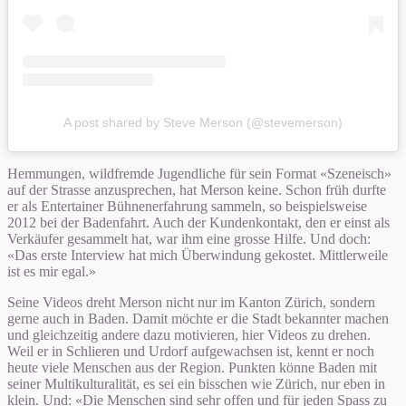
A post shared by Steve Merson (@stevemerson)
Hemmungen, wildfremde Jugendliche für sein Format «Szeneisch»
auf der Strasse anzusprechen, hat Merson keine. Schon früh durfte
er als Entertainer Bühnenerfahrung sammeln, so beispielsweise
2012 bei der Badenfahrt. Auch der Kundenkontakt, den er einst als
Verkäufer gesammelt hat, war ihm eine grosse Hilfe. Und doch:
«Das erste Interview hat mich Überwindung gekostet. Mittlerweile
ist es mir egal.»
Seine Videos dreht Merson nicht nur im Kanton Zürich, sondern
gerne auch in Baden. Damit möchte er die Stadt bekannter machen
und gleichzeitig andere dazu motivieren, hier Videos zu drehen.
Weil er in Schlieren und Urdorf aufgewachsen ist, kennt er noch
heute viele Menschen aus der Region. Punkten könne Baden mit
seiner Multikulturalität, es sei ein bisschen wie Zürich, nur eben in
klein. Und: «Die Menschen sind sehr offen und für jeden Spass zu