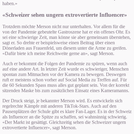
haben.»
«Schweizer sehen ungern extrovertierte Influencer»
Trotzdem möchte Merson nicht nur unterhalten. Vor allem für die
von der Pandemie gebeutelte Gastroszene hat er ein offenes Ohr. Es
sei eine schwierige Zeit, man könne sie aber gemeinsam überstehen,
sagt er. So drehte er beispielsweise einen Beitrag über einen
Dönerladen aus Frauenfeld, um diesem unter die Arme zu greifen.
«Dafür biete ich meine Reichweite gerne an», sagt Merson.
Auch er bekommt die Folgen der Pandemie zu spüren, wenn auch
auf eine andere Art. In letzter Zeit wurde es schwieriger, Menschen
spontan zum Mitmachen vor der Kamera zu bewegen. Deswegen
ruft er meistens schon vorher auf Social Media zu Treffen auf. Für
die 60 Sekunden Spass muss alles gut geplant sein. Von der korrekt
sitzenden Maske bis zum zusätzlichen Einsatz eines Kameramanns.
Der Druck steigt, je bekannter Merson wird. Es entwickeln sich
regelrechte Kämpfe mit anderen TikTok-Stars. Auch auf den
Pausenplätzen der Schule gibt es klare Fan-Lager. Es in der Schweiz
als Influencer an die Spitze zu schaffen, sei wahnsinnig schwierig.
«Der Markt ist gesättigt. Gleichzeitig sehen die Schweizer ungern
extrovertierte Influencer», sagt Merson.