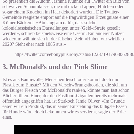
So präsentiert die Autorin Jasmina Kuhnke auf Twitter ein Bild von
schwarzen Schaumküssen, die mit dicken Lippen, Hütchen oder
sogar einem Knochen im Haar dekoriert wurden. Die Twitter-
Gemeinde reagierte empört auf die fragwürdigen Erzeugnisse einer
Kölner Bäckerei. «Bin langsam dafür, dass solche
kolonialrassistischen Darstellungen unter (Geld-)Strafe gestellt
werden», schrieb beispielsweise eine Userin. Ein anderer Nutzer
wiederum wähnte sich in der falschen Zeit: «Haben wir wirklich
2020? Sieht eher nach 1885 aus.»
https://twitter.com/ebonyplusirony/status/12287191796306288
3. McDonald’s und der Pink Slime
Ist es aus Baumwolle, Menschenfleisch oder kommt doch nur
Plastik zum Einsatz? Mit den Verschwörungstheorien, die sich um
das Burger-Fleisch von McDonald’s ranken, könnte man fast schon
Bücher füllen. Einer, der den Fastfood-Giganten bereits mehrmals
öffentlich angegriffen hat, ist Starkoch Jamie Oliver. «Im Grunde
essen wir ein Produkt, das in seiner Entstehung das billigste Essen
für Hunde wäre, doch bekommen wir es serviert», sagte der Brite
einst.