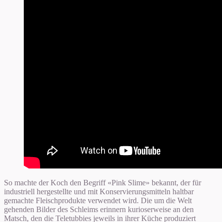
So machte der Koch den Begriff «Pink Slime» bekannt, der für
industriell hergestellte und mit Konservierungsmitteln haltbar
gemachte Fleischprodukte verwendet wird. Die um die Welt
gehenden Bilder des Schleims erinnern kurioserweise an den
Matsch, den die Teletubbies jeweils in ihrer Küche produziert