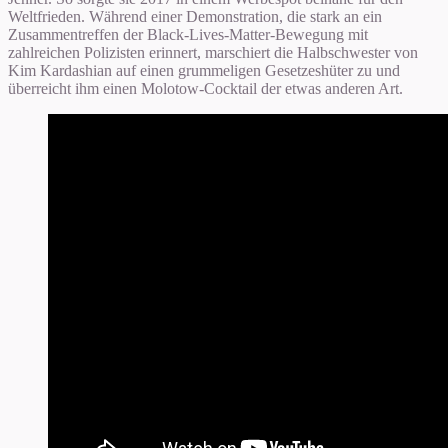
Weltfrieden. Während einer Demonstration, die stark an ein
Zusammentreffen der Black-Lives-Matter-Bewegung mit
zahlreichen Polizisten erinnert, marschiert die Halbschwester von
Kim Kardashian auf einen grummeligen Gesetzeshüter zu und
überreicht ihm einen Molotow-Cocktail der etwas anderen Art.