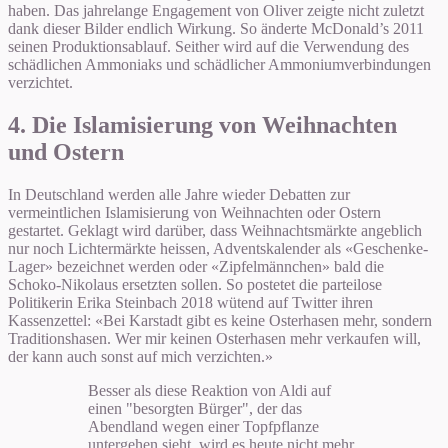
haben. Das jahrelange Engagement von Oliver zeigte nicht zuletzt
dank dieser Bilder endlich Wirkung. So änderte McDonald’s 2011
seinen Produktionsablauf. Seither wird auf die Verwendung des
schädlichen Ammoniaks und schädlicher Ammoniumverbindungen
verzichtet.
4. Die Islamisierung von Weihnachten
und Ostern
In Deutschland werden alle Jahre wieder Debatten zur
vermeintlichen Islamisierung von Weihnachten oder Ostern
gestartet. Geklagt wird darüber, dass Weihnachtsmärkte angeblich
nur noch Lichtermärkte heissen, Adventskalender als «Geschenke-
Lager» bezeichnet werden oder «Zipfelmännchen» bald die
Schoko-Nikolaus ersetzten sollen. So postetet die parteilose
Politikerin Erika Steinbach 2018 wütend auf Twitter ihren
Kassenzettel: «Bei Karstadt gibt es keine Osterhasen mehr, sondern
Traditionshasen. Wer mir keinen Osterhasen mehr verkaufen will,
der kann auch sonst auf mich verzichten.»
Besser als diese Reaktion von Aldi auf
einen "besorgten Bürger", der das
Abendland wegen einer Topfpflanze
untergehen sieht, wird es heute nicht mehr.