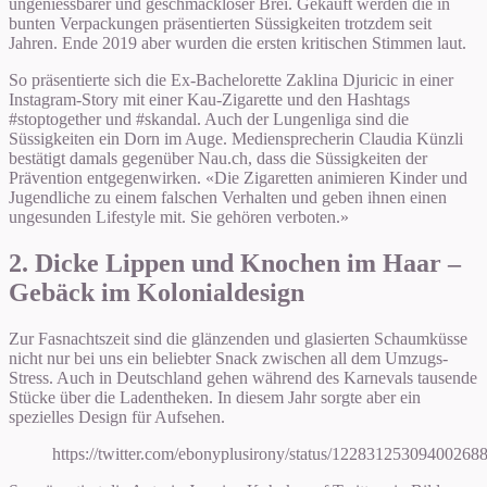
ungeniessbarer und geschmackloser Brei. Gekauft werden die in
bunten Verpackungen präsentierten Süssigkeiten trotzdem seit
Jahren. Ende 2019 aber wurden die ersten kritischen Stimmen laut.
So präsentierte sich die Ex-Bachelorette Zaklina Djuricic in einer
Instagram-Story mit einer Kau-Zigarette und den Hashtags
#stoptogether und #skandal. Auch der Lungenliga sind die
Süssigkeiten ein Dorn im Auge. Mediensprecherin Claudia Künzli
bestätigt damals gegenüber Nau.ch, dass die Süssigkeiten der
Prävention entgegenwirken. «Die Zigaretten animieren Kinder und
Jugendliche zu einem falschen Verhalten und geben ihnen einen
ungesunden Lifestyle mit. Sie gehören verboten.»
2. Dicke Lippen und Knochen im Haar –
Gebäck im Kolonialdesign
Zur Fasnachtszeit sind die glänzenden und glasierten Schaumküsse
nicht nur bei uns ein beliebter Snack zwischen all dem Umzugs-
Stress. Auch in Deutschland gehen während des Karnevals tausende
Stücke über die Ladentheken. In diesem Jahr sorgte aber ein
spezielles Design für Aufsehen.
https://twitter.com/ebonyplusirony/status/12283125309400268