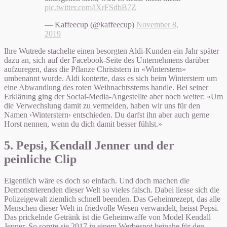
pic.twitter.com/lXrFSdbB7Z
— Kaffeecup (@kaffeecup)
November 8,
2019
Ihre Wutrede stachelte einen besorgten Aldi-Kunden ein Jahr später
dazu an, sich auf der Facebook-Seite des Unternehmens darüber
aufzuregen, dass die Pflanze Christstern in «Winterstern»
umbenannt wurde. Aldi konterte, dass es sich beim Winterstern um
eine Abwandlung des roten Weihnachtssterns handle. Bei seiner
Erklärung ging der Social-Media-Angestellte aber noch weiter: «Um
die Verwechslung damit zu vermeiden, haben wir uns für den
Namen ‹Winterstern› entschieden. Du darfst ihn aber auch gerne
Horst nennen, wenn du dich damit besser fühlst.»
5. Pepsi, Kendall Jenner und der
peinliche Clip
Eigentlich wäre es doch so einfach. Und doch machen die
Demonstrierenden dieser Welt so vieles falsch. Dabei liesse sich die
Polizeigewalt ziemlich schnell beenden. Das Geheimrezept, das alle
Menschen dieser Welt in friedvolle Wesen verwandelt, heisst Pepsi.
Das prickelnde Getränk ist die Geheimwaffe von Model Kendall
Jenner. So sorgte sie 2017 in einem Werbespot beinahe für den