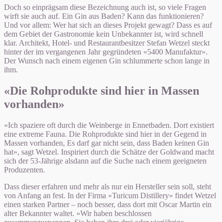
Doch so einprägsam diese Bezeichnung auch ist, so viele Fragen
wirft sie auch auf. Ein Gin aus Baden? Kann das funktionieren?
Und vor allem: Wer hat sich an dieses Projekt gewagt? Dass es auf
dem Gebiet der Gastronomie kein Unbekannter ist, wird schnell
klar. Architekt, Hotel- und Restaurantbesitzer Stefan Wetzel steckt
hinter der im vergangenen Jahr gegründeten «5400 Manufaktur».
Der Wunsch nach einem eigenen Gin schlummerte schon lange in
ihm.
«Die Rohprodukte sind hier in Massen
vorhanden»
«Ich spaziere oft durch die Weinberge in Ennetbaden. Dort existiert
eine extreme Fauna. Die Rohprodukte sind hier in der Gegend in
Massen vorhanden, Es darf gar nicht sein, dass Baden keinen Gin
hat», sagt Wetzel. Inspiriert durch die Schätze der Goldwand macht
sich der 53-Jährige alsdann auf die Suche nach einem geeigneten
Produzenten.
Dass dieser erfahren und mehr als nur ein Hersteller sein soll, steht
von Anfang an fest. In der Firma «Turicum Distillery» findet Wetzel
einen starken Partner – noch besser, dass dort mit Oscar Martin ein
alter Bekannter waltet. «Wir haben beschlossen