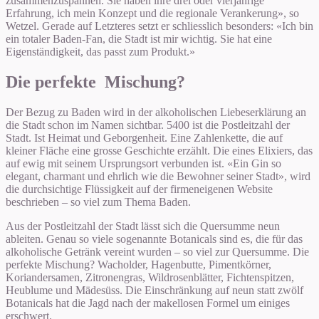
zusammenzuspannen. Sie haben ihre drei oder vierjährige
Erfahrung, ich mein Konzept und die regionale Verankerung», so
Wetzel. Gerade auf Letzteres setzt er schliesslich besonders: «Ich bin
ein totaler Baden-Fan, die Stadt ist mir wichtig. Sie hat eine
Eigenständigkeit, das passt zum Produkt.»
Die perfekte Mischung?
Der Bezug zu Baden wird in der alkoholischen Liebeserklärung an
die Stadt schon im Namen sichtbar. 5400 ist die Postleitzahl der
Stadt. Ist Heimat und Geborgenheit. Eine Zahlenkette, die auf
kleiner Fläche eine grosse Geschichte erzählt. Die eines Elixiers, das
auf ewig mit seinem Ursprungsort verbunden ist. «Ein Gin so
elegant, charmant und ehrlich wie die Bewohner seiner Stadt», wird
die durchsichtige Flüssigkeit auf der firmeneigenen Website
beschrieben – so viel zum Thema Baden.
Aus der Postleitzahl der Stadt lässt sich die Quersumme neun
ableiten. Genau so viele sogenannte Botanicals sind es, die für das
alkoholische Getränk vereint wurden – so viel zur Quersumme. Die
perfekte Mischung? Wacholder, Hagenbutte, Pimentkörner,
Koriandersamen, Zitronengras, Wildrosenblätter, Fichtenspitzen,
Heublume und Mädesüss. Die Einschränkung auf neun statt zwölf
Botanicals hat die Jagd nach der makellosen Formel um einiges
erschwert.