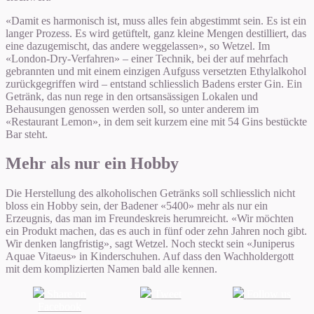
«Damit es harmonisch ist, muss alles fein abgestimmt sein. Es ist ein
langer Prozess. Es wird getüftelt, ganz kleine Mengen destilliert, das
eine dazugemischt, das andere weggelassen», so Wetzel. Im
«London-Dry-Verfahren» – einer Technik, bei der auf mehrfach
gebrannten und mit einem einzigen Aufguss versetzten Ethylalkohol
zurückgegriffen wird – entstand schliesslich Badens erster Gin. Ein
Getränk, das nun rege in den ortsansässigen Lokalen und
Behausungen genossen werden soll, so unter anderem im
«Restaurant Lemon», in dem seit kurzem eine mit 54 Gins bestückte
Bar steht.
Mehr als nur ein Hobby
Die Herstellung des alkoholischen Getränks soll schliesslich nicht
bloss ein Hobby sein, der Badener «5400» mehr als nur ein
Erzeugnis, das man im Freundeskreis herumreicht. «Wir möchten
ein Produkt machen, das es auch in fünf oder zehn Jahren noch gibt.
Wir denken langfristig», sagt Wetzel. Noch steckt sein «Juniperus
Aquae Vitaeus» in Kinderschuhen. Auf dass den Wachholdergott
mit dem komplizierten Namen bald alle kennen.
Share on
Tweet
Follow us
Facebook