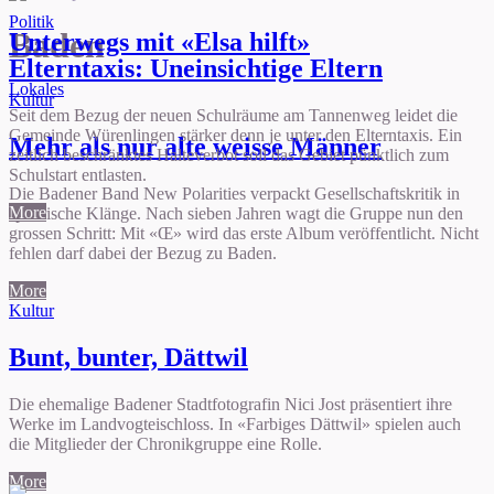
Politik
Baden
Unterwegs mit «Elsa hilft»
Elterntaxis: Uneinsichtige Eltern
Lokales
Kultur
Seit dem Bezug der neuen Schulräume am Tannenweg leidet die
Gemeinde Würenlingen stärker denn je unter den Elterntaxis. Ein
Mehr als nur alte weisse Männer
zeitlich beschränktes Halteverbot soll das Gebiet pünktlich zum
Schulstart entlasten.
Die Badener Band New Polarities verpackt Gesellschaftskritik in
More
sphärische Klänge. Nach sieben Jahren wagt die Gruppe nun den
grossen Schritt: Mit «Œ» wird das erste Album veröffentlicht. Nicht
fehlen darf dabei der Bezug zu Baden.
More
Kultur
Bunt, bunter, Dättwil
Die ehemalige Badener Stadtfotografin Nici Jost präsentiert ihre
Werke im Landvogteischloss. In «Farbiges Dättwil» spielen auch
die Mitglieder der Chronikgruppe eine Rolle.
More