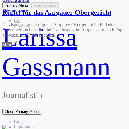
Gerichtsurteile
Primary Menu
Open Sidebar
Skip to content
Rüffel für das Aargauer Obergericht
Blog
Das Bundesgericht rügt das Aargauer Obergericht im Fall eines
Larissa
Impressum
Gewaltverbrechers. Die höchste Instanz im Aargau sei nicht befugt
gewesen, ein Urteil zu fällen.
More
Gassmann
Journalistin
Close Primary Menu
Blog
Impressum