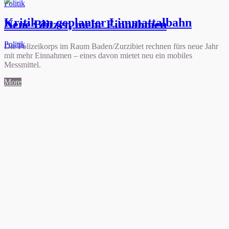
Politik
Kritik an geplanter Limmattalbahn
Neue Blitzer, mehr Einnahmen
Politik
Die Polizeikorps im Raum Baden/Zurzibiet rechnen fürs neue Jahr
mit mehr Einnahmen – eines davon mietet neu ein mobiles
Messmittel.
More