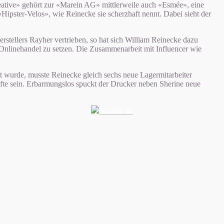
eative» gehört zur «Marein AG» mittlerweile auch «Esmée», eine
ipster-Velos», wie Reinecke sie scherzhaft nennt. Dabei sieht der
rstellers Rayher vertrieben, so hat sich William Reinecke dazu
n Onlinehandel zu setzen. Die Zusammenarbeit mit Influencer wie
t wurde, musste Reinecke gleich sechs neue Lagermitarbeiter
tifte sein. Erbarmungslos spuckt der Drucker neben Sherine neue
Follow us