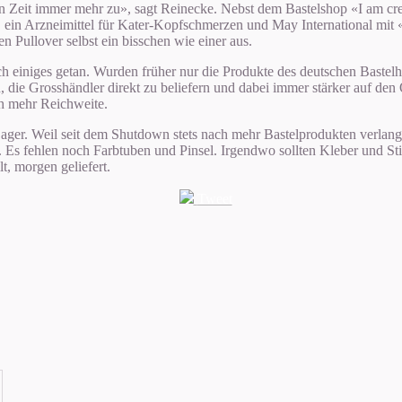
en Zeit immer mehr zu», sagt Reinecke. Nebst dem Bastelshop «I am cr
in Arzneimittel für Kater-Kopfschmerzen und May International mit «H
 Pullover selbst ein bisschen wie einer aus.
h einiges getan. Wurden früher nur die Produkte des deutschen Bastelhe
, die Grosshändler direkt zu beliefern und dabei immer stärker auf de
h mehr Reichweite.
ager. Weil seit dem Shutdown stets nach mehr Bastelprodukten verlang
s. Es fehlen noch Farbtuben und Pinsel. Irgendwo sollten Kleber und S
t, morgen geliefert.
Tweet