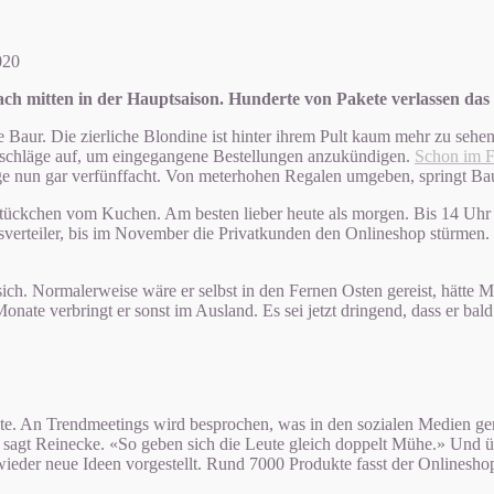
020
ch mitten in der Hauptsaison. Hunderte von Pakete verlassen das 
e Baur. Die zierliche Blondine ist hinter ihrem Pult kaum mehr zu sehe
mschläge auf, um eingegangene Bestellungen anzukündigen.
Schon im F
ge nun gar verfünffacht. Von meterhohen Regalen umgeben, springt Bau
 Stückchen vom Kuchen. Am besten lieber heute als morgen. Bis 14 Uhr b
sverteiler, bis im November die Privatkunden den Onlineshop stürmen. 
sich. Normalerweise wäre er selbst in den Fernen Osten gereist, hätte
 Monate verbringt er sonst im Ausland. Es sei jetzt dringend, dass er 
nate. An Trendmeetings wird besprochen, was in den sozialen Medien g
ab, sagt Reinecke. «So geben sich die Leute gleich doppelt Mühe.» Und
ieder neue Ideen vorgestellt. Rund 7000 Produkte fasst der Onlinesho