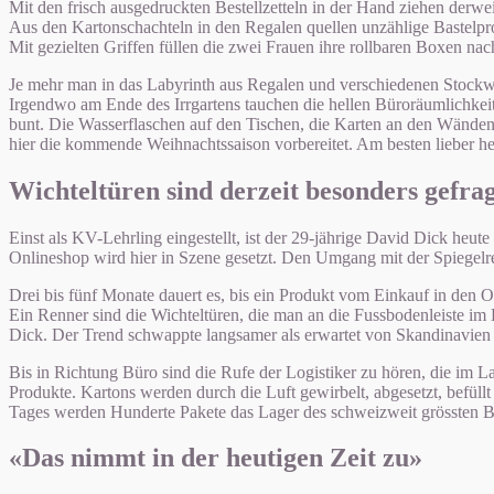
Mit den frisch ausgedruckten Bestellzetteln in der Hand ziehen derw
Aus den Kartonschachteln in den Regalen quellen unzählige Bastelpro
Mit gezielten Griffen füllen die zwei Frauen ihre rollbaren Boxen nac
Je mehr man in das Labyrinth aus Regalen und verschiedenen Stockwer
Irgendwo am Ende des Irrgartens tauchen die hellen Büroräumlichkeit
bunt. Die Wasserflaschen auf den Tischen, die Karten an den Wänden.
hier die kommende Weihnachtssaison vorbereitet. Am besten lieber he
Wichteltüren sind derzeit besonders gefra
Einst als KV-Lehrling eingestellt, ist der 29-jährige David Dick heu
Onlineshop wird hier in Szene gesetzt. Den Umgang mit der Spiegelref
Drei bis fünf Monate dauert es, bis ein Produkt vom Einkauf in den O
Ein Renner sind die Wichteltüren, die man an die Fussbodenleiste im
Dick. Der Trend schwappte langsamer als erwartet von Skandinavien a
Bis in Richtung Büro sind die Rufe der Logistiker zu hören, die im 
Produkte. Kartons werden durch die Luft gewirbelt, abgesetzt, befül
Tages werden Hunderte Pakete das Lager des schweizweit grössten Ba
«Das nimmt in der heutigen Zeit zu»