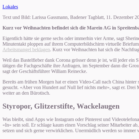
Lokales
Text und Bild: Larissa Gassmann, Badener Tagblatt, 11. Dezember 2
Kurz vor Weihnachten befindet sich die Marein AG in Spreitenba
Eigentlich hätte sie gerne sechs oder immerhin vier Arme, sagt Sherin
Minutentakt ploppen auf ihrem Computerbildschirm virtuelle Briefu
Arbeitsmangel beklagen
. Kurz vor Weihnachten hat sich die Nachfra
Weil das Bastelfieber dank Corona grösser denn je ist, will jeder ein
tätigen die Fachgeschäfte ihre Anfragen, im September dann die Gros
sagt der Geschäftsführer William Reinecke.
Bereits am frühen Morgen hat er einen Video-Call nach China hinter 
gesucht. «Aber von Hundert auf Null lief nichts mehr», sagt er. Drei
weiter an den Bürotisch.
Styropor, Glitzerstifte, Wackelaugen
Was bleibt, sind Apps wie Instagram oder Pinterest und Videotelefo
«In» sein soll. Er schlage kaum einen Vorschlag seiner Mitarbeiter 
setzen und sich gerne verwirklichen. Unermüdlich werden so immer w