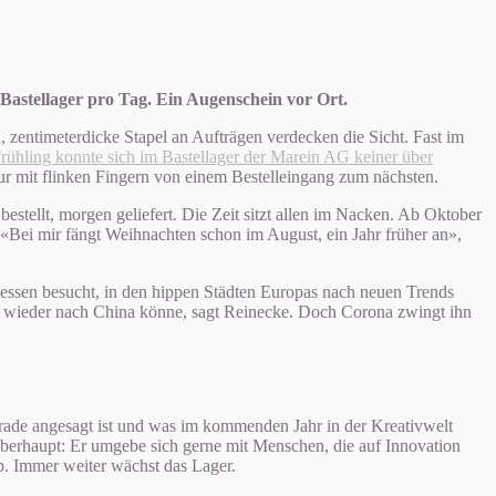
Bastellager pro Tag. Ein Augenschein vor Ort.
n, zentimeterdicke Stapel an Aufträgen verdecken die Sicht. Fast im
rühling konnte sich im Bastellager der Marein AG keiner über
r mit flinken Fingern von einem Bestelleingang zum nächsten.
estellt, morgen geliefert. Die Zeit sitzt allen im Nacken. Ab Oktober
«Bei mir fängt Weihnachten schon im August, ein Jahr früher an»,
 Messen besucht, in den hippen Städten Europas nach neuen Trends
bald wieder nach China könne, sagt Reinecke. Doch Corona zwingt ihn
erade angesagt ist und was im kommenden Jahr in der Kreativwelt
 überhaupt: Er umgebe sich gerne mit Menschen, die auf Innovation
p. Immer weiter wächst das Lager.