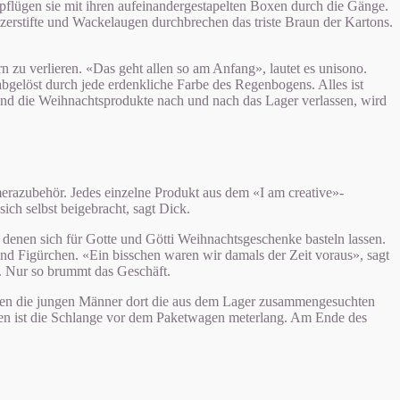
 pflügen sie mit ihren aufeinandergestapelten Boxen durch die Gänge.
zerstifte und Wackelaugen durchbrechen das triste Braun der Kartons.
zu verlieren. «Das geht allen so am Anfang», lautet es unisono.
bgelöst durch jede erdenkliche Farbe des Regenbogens. Alles ist
rend die Weihnachtsprodukte nach und nach das Lager verlassen, wird
amerazubehör. Jedes einzelne Produkt aus dem «I am creative»-
ich selbst beigebracht, sagt Dick.
 denen sich für Gotte und Götti Weihnachtsgeschenke basteln lassen.
nd Figürchen. «Ein bisschen waren wir damals der Zeit voraus», sagt
t. Nur so brummt das Geschäft.
packen die jungen Männer dort die aus dem Lager zusammengesuchten
rgen ist die Schlange vor dem Paketwagen meterlang. Am Ende des