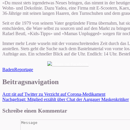
«Du musst stets irgendetwas Neues bringen, das nimmt in der heutig
Wohn- und Dekolinie. Dazu Yadea, eine Firma mit E-Scootern, Kaex, e
36-Jährige mit seinen langen Haaren, den Turnschuhen und dem grauen
Seit er die 1979 von seinem Vater gegründete Firma übernahm, hat sic
entschieden, die Ware selbst zu sourcen und auf den Markt zu bringen
Rafael Beutl, «Kids-Tipps» und «Mamas Unplugged» sorgen für noc
Immer mehr Leute wuseln mit der voranschreitenden Zeit durch das L
anstellen. Stets geht die Suche nach dem Bastelmaterial von vorne lo
Aufträge aus. Ein schneller Blick auf die Uhr. Endlich: 14 Uhr. Bestell
Share on Facebook
Baden
Reportage
Beitragsnavigation
Arzt rät auf Twitter zu Verzicht auf Corona-Medikament
Nachgefragt: Mitglied erzählt über Chat der Aargauer Maskenkritiker
Schreibe einen Kommentar