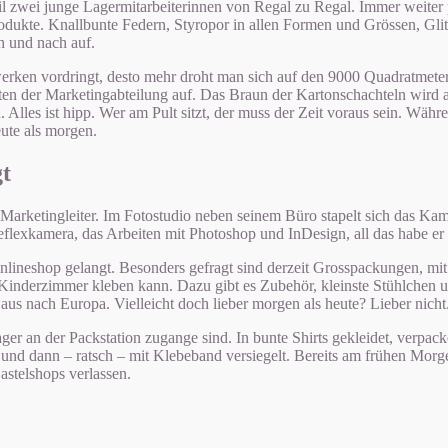
eil zwei junge Lagermitarbeiterinnen von Regal zu Regal. Immer weiter
dukte. Knallbunte Federn, Styropor in allen Formen und Grössen, Glit
h und nach auf.
ken vordringt, desto mehr droht man sich auf den 9000 Quadratmetern 
en der Marketingabteilung auf. Das Braun der Kartonschachteln wird a
 Alles ist hipp. Wer am Pult sitzt, der muss der Zeit voraus sein. Wäh
ute als morgen.
gt
te Marketingleiter. Im Fotostudio neben seinem Büro stapelt sich das K
lexkamera, das Arbeiten mit Photoshop und InDesign, all das habe er s
nlineshop gelangt. Besonders gefragt sind derzeit Grosspackungen, mit
 Kinderzimmer kleben kann. Dazu gibt es Zubehör, kleinste Stühlchen u
us nach Europa. Vielleicht doch lieber morgen als heute? Lieber nich
Lager an der Packstation zugange sind. In bunte Shirts gekleidet, ver
lt und dann – ratsch – mit Klebeband versiegelt. Bereits am frühen Mo
stelshops verlassen.